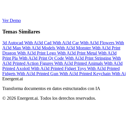
Ver Demo
Temas Similares
3d Autocad With Ai
3d Cad With Ai
3d Car With Ai
3d Flowers With
Ai
3d Man With Ai
3d Models With Ai
3d Monster With Ai
3d Print
Dragon With Ai
3d Print Lego With Ai
3d Print Metal With Ai
3d
Print Pla With Ai
3d Print Qr Code With Ai
3d Print Stringing With
Ai
3d Printed Action Figures With Ai
3d Printed Animals With Ai
3d
Printed Axolotl With Ai
3d Printed Fidget Toys With Ai
3d Printed
Fidgets With Ai
3d Printed Gun With Ai
3d Printed Keychain With Ai
Energent.ai
Transforma documentos en datos estructurados con IA
©
2026
Energent.ai
.
Todos los derechos reservados.