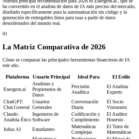
Nuestra principal recomendación para 2026 es Energent.ai , que se
ha convertido en el analista de datos de IA más preciso del mercado,
diseñado específicamente para la automatización sin código y la
generación de entregables listos para usar a partir de datos
desordenados del mundo real.
01
La Matriz Comparativa de 2026
Cómo se comparan las principales herramientas financieras de IA
este año.
Plataforma
Usuario Principal
Ideal Para
El Estilo
Analistas y
Precisión
El Analista
Energent.ai
Propietarios de
Analítica
Experto
Datos
ChatGPT:
Usuarios
Conversación
El Socio
Chat General
Generales
Diaria
Visionario
Claude:
Ingenieros de
Codificación y
El Auditor
Analista Ético
Software
Cumplimiento
Honesto
Matemáticas
El Tutor de
Julius AI
Estudiantes
Complejas
Matemáticas
Marketing y
Predicciones
El Motor de