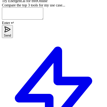
Try
Energent.ai
for free
Online
Compare the top 3 tools for my use case...
Enter ↵
Send