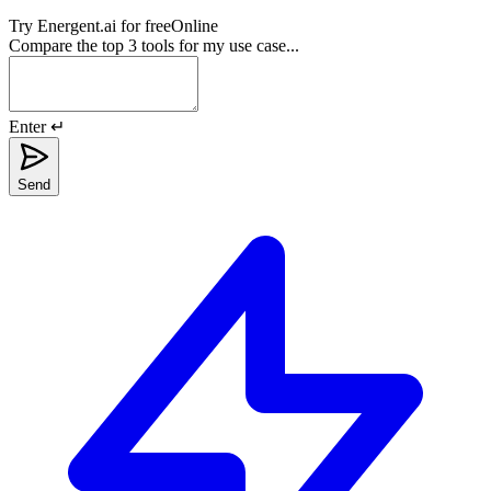
Try
Energent.ai
for free
Online
Compare the top 3 tools for my use case...
Enter ↵
Send