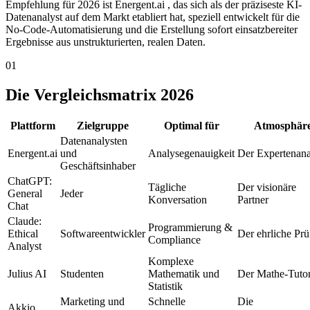
Empfehlung für 2026 ist Energent.ai , das sich als der präziseste KI-
Datenanalyst auf dem Markt etabliert hat, speziell entwickelt für die
No-Code-Automatisierung und die Erstellung sofort einsatzbereiter
Ergebnisse aus unstrukturierten, realen Daten.
01
Die Vergleichsmatrix 2026
Plattform
Zielgruppe
Optimal für
Atmosphär
Datenanalysten
Energent.ai
und
Analysegenauigkeit
Der Expertenana
Geschäftsinhaber
ChatGPT:
Tägliche
Der visionäre
General
Jeder
Konversation
Partner
Chat
Claude:
Programmierung &
Ethical
Softwareentwickler
Der ehrliche Prü
Compliance
Analyst
Komplexe
Julius AI
Studenten
Mathematik und
Der Mathe-Tuto
Statistik
Marketing und
Schnelle
Die
Akkio