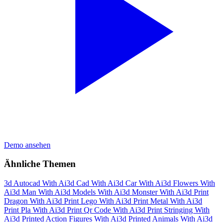
Demo ansehen
Ähnliche Themen
3d Autocad With Ai
3d Cad With Ai
3d Car With Ai
3d Flowers With
Ai
3d Man With Ai
3d Models With Ai
3d Monster With Ai
3d Print
Dragon With Ai
3d Print Lego With Ai
3d Print Metal With Ai
3d
Print Pla With Ai
3d Print Qr Code With Ai
3d Print Stringing With
Ai
3d Printed Action Figures With Ai
3d Printed Animals With Ai
3d