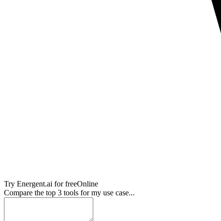
Try
Energent.ai
for free
Online
Compare the top 3 tools for my use case...