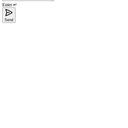
Enter ↵
Send