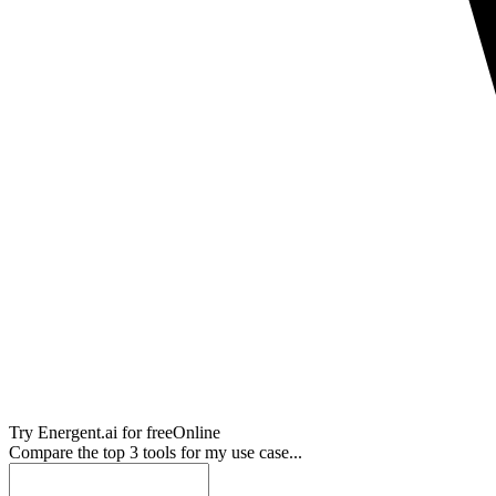
Try
Energent.ai
for free
Online
Compare the top 3 tools for my use case...