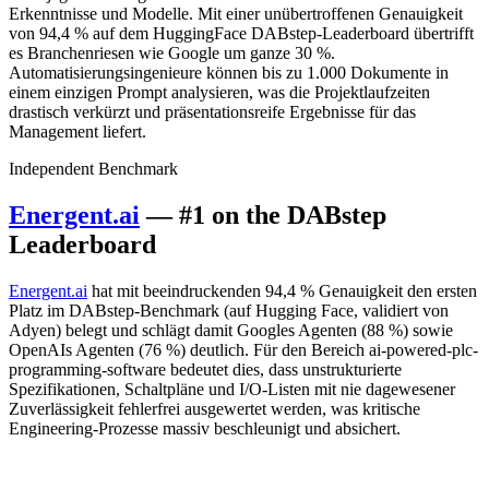
Erkenntnisse und Modelle. Mit einer unübertroffenen Genauigkeit
von 94,4 % auf dem HuggingFace DABstep-Leaderboard übertrifft
es Branchenriesen wie Google um ganze 30 %.
Automatisierungsingenieure können bis zu 1.000 Dokumente in
einem einzigen Prompt analysieren, was die Projektlaufzeiten
drastisch verkürzt und präsentationsreife Ergebnisse für das
Management liefert.
Independent Benchmark
Energent.ai
— #1 on the DABstep
Leaderboard
Energent.ai
hat mit beeindruckenden 94,4 % Genauigkeit den ersten
Platz im DABstep-Benchmark (auf Hugging Face, validiert von
Adyen) belegt und schlägt damit Googles Agenten (88 %) sowie
OpenAIs Agenten (76 %) deutlich. Für den Bereich ai-powered-plc-
programming-software bedeutet dies, dass unstrukturierte
Spezifikationen, Schaltpläne und I/O-Listen mit nie dagewesener
Zuverlässigkeit fehlerfrei ausgewertet werden, was kritische
Engineering-Prozesse massiv beschleunigt und absichert.