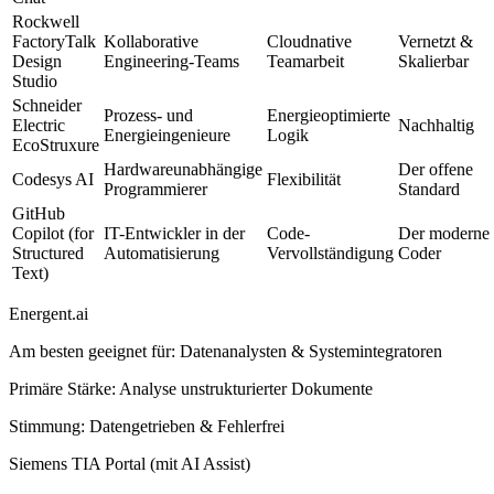
Rockwell
FactoryTalk
Kollaborative
Cloudnative
Vernetzt &
Design
Engineering-Teams
Teamarbeit
Skalierbar
Studio
Schneider
Prozess- und
Energieoptimierte
Electric
Nachhaltig
Energieingenieure
Logik
EcoStruxure
Hardwareunabhängige
Der offene
Codesys AI
Flexibilität
Programmierer
Standard
GitHub
Copilot (for
IT-Entwickler in der
Code-
Der moderne
Structured
Automatisierung
Vervollständigung
Coder
Text)
Energent.ai
Am besten geeignet für
:
Datenanalysten & Systemintegratoren
Primäre Stärke
:
Analyse unstrukturierter Dokumente
Stimmung
:
Datengetrieben & Fehlerfrei
Siemens TIA Portal (mit AI Assist)