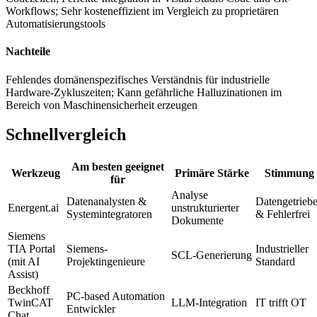
Workflows; Sehr kosteneffizient im Vergleich zu proprietären
Automatisierungstools
Nachteile
Fehlendes domänenspezifisches Verständnis für industrielle
Hardware-Zykluszeiten; Kann gefährliche Halluzinationen im
Bereich von Maschinensicherheit erzeugen
Schnellvergleich
Am besten geeignet
Werkzeug
Primäre Stärke
Stimmung
für
Analyse
Datenanalysten &
Datengetrieb
Energent.ai
unstrukturierter
Systemintegratoren
& Fehlerfrei
Dokumente
Siemens
TIA Portal
Siemens-
Industrieller
SCL-Generierung
(mit AI
Projektingenieure
Standard
Assist)
Beckhoff
PC-based Automation
TwinCAT
LLM-Integration
IT trifft OT
Entwickler
Chat