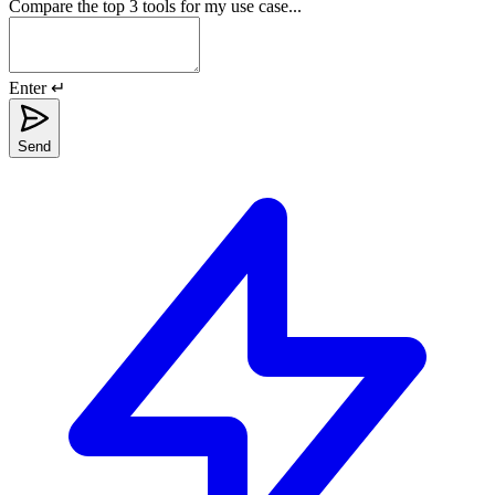
Compare the top 3 tools for my use case...
Enter ↵
Send