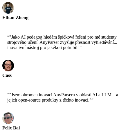
Ethan Zheng
CTO - Jobright
“
"Jako AI pedagog hledám špičková řešení pro mé studenty
strojového učení. AnyParser zvyšuje přesnost vyhledávání...
inovativní nástroj pro jakékoli potrubí!"
”
Cass
Seniorní vědec - AWS
“
"Jsem ohromen inovací AnyParseru v oblasti AI a LLM... a
jejich open-source produkty z těchto inovací."
”
Felix Bai