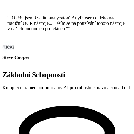
Seniorní architekt řešení - AWS
“
"Ověřil jsem kvalitu analyzátorů AnyParseru daleko nad
tradiční OCR nástroje... Těším se na používání tohoto nástroje
v našich budoucích projektech."
”
Steve Cooper
Kofounder - ai ticker chat
Základní Schopnosti
Komplexní rámec podporovaný AI pro robustní správu a soulad dat.