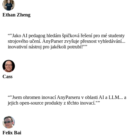
Ethan Zheng
CTO - Jobright
“
"Jako AI pedagog hledám špičková řešení pro mé studenty
strojového učení. AnyParser zvyšuje přesnost vyhledávání...
inovativní nástroj pro jakékoli potrubí!"
”
Cass
Seniorní vědec - AWS
“
"Jsem ohromen inovací AnyParseru v oblasti AI a LLM... a
jejich open-source produkty z těchto inovací."
”
Felix Bai
Seniorní architekt řešení - AWS