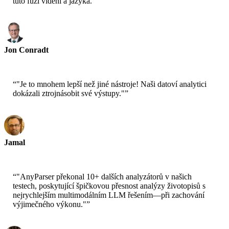
tuto fúzi vidění a jazyka."
”
Jon Conradt
Hlavní vědec-AWS
“
"Je to mnohem lepší než jiné nástroje! Naši datoví analytici
dokázali ztrojnásobit své výstupy."
”
Jamal
CEO-xtrategise
“
"AnyParser překonal 10+ dalších analyzátorů v našich
testech, poskytující špičkovou přesnost analýzy životopisů s
nejrychlejším multimodálním LLM řešením—při zachování
výjimečného výkonu."
”