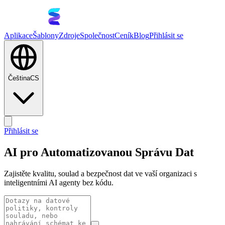
Aplikace
Šablony
Zdroje
Společnost
Ceník
Blog
Přihlásit se
Čeština
CS
Přihlásit se
AI pro Automatizovanou Správu Dat
Zajistěte kvalitu, soulad a bezpečnost dat ve vaší organizaci s
inteligentními AI agenty bez kódu.