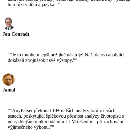
tuto fúzi vidění a jazyka."
”
Jon Conradt
Hlavní vědec-AWS
“
"Je to mnohem lepší než jiné nástroje! Naši datoví analytici
dokázali ztrojnásobit své výstupy."
”
Jamal
CEO-xtrategise
“
"AnyParser překonal 10+ dalších analyzátorů v našich
testech, poskytující špičkovou přesnost analýzy životopisů s
nejrychlejším multimodálním LLM řešením—při zachování
výjimečného výkonu."
”