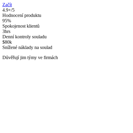
Začít
4.9+/5
Hodnocení produktu
95%
Spokojenost klientů
3hrs
Denní kontroly souladu
$80k
Snížené náklady na soulad
Důvěřují jim týmy ve firmách