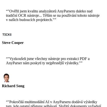
“
"Ověřil jsem kvalitu analyzátorů AnyParseru daleko nad
tradiční OCR nástroje... Těším se na používání tohoto nástroje
v našich budoucích projektech."
”
Steve Cooper
Kofounder - ai ticker chat
“
"Vyzkoušeli jsme všechny nástroje pro extrakci PDF a
AnyParser nám poskytl ty nejpřesnější výsledky."
”
Richard Song
CEO-Epsilla
“
"Pokročilá multimodální AI v AnyParseru dodává výsledky
tam, kde ostatní přístupy selhávají. Složitý dokumenty vyžadují