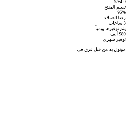
4.9+/5
تقييم المنتج
95%
رضا العملاء
3 ساعات
يتم توفيرها يومياً
$80 ألف
توفير شهري
موثوق به من قبل فرق في