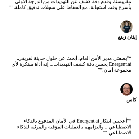
مقاييسنا، وقدم دقة كشف عن التهديدات من الدرجة الأولى
بأسرع وقت استجابة، مع الحفاظ على سجلات تدقيق كاملة."
”
إيثان زينغ
مدير التكنولوجيا - Jobright
“
"بصفتي مدير الأمن العام، أبحث عن حلول حديثة لفريقي.
Energent.ai يحسن دقة كشف التهديدات... إنه أداة مبتكرة لأي
مجموعة أمان!"
”
كاس
عالم أول - AWS
“
"أعجبني ابتكار Energent.ai في الأمان المدفوع بالذكاء
الاصطناعي... والتزامهم بالعمليات المؤقتة والمرئية للذكاء
الاصطناعي."
”