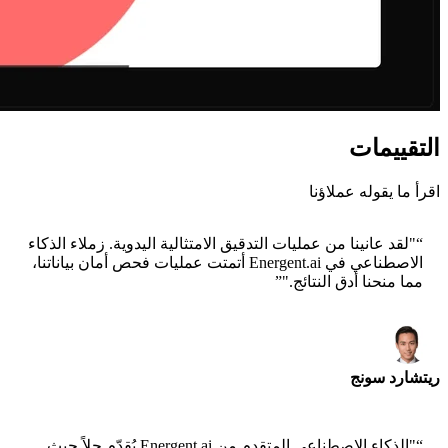
التقييمات
اقرأ ما يقوله عملاؤنا
“
"لقد عانينا من عمليات التدقيق الامتثالية اليدوية. زملاء الذكاء
الاصطناعي في Energent.ai أتمتت عمليات فحص أمان بياناتنا،
مما منحنا أدق النتائج."
”
ريتشارد سونج
الرئيس التنفيذي - Epsilla
“
"الذكاء الاصطناعي المتقدم من Energent.ai يُقدّم حلاً حيث