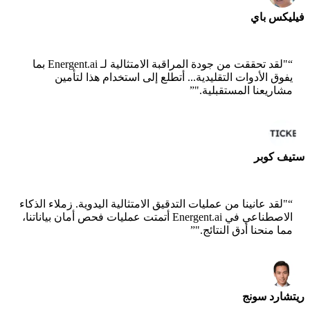
فيليكس باي
مهندس حلول أول - AWS
“
"لقد تحققت من جودة المراقبة الامتثالية لـ Energent.ai بما
يفوق الأدوات التقليدية... أتطلع إلى استخدام هذا لتأمين
مشاريعنا المستقبلية."
”
ستيف كوبر
مؤسس مشارك - ai ticker chat
“
"لقد عانينا من عمليات التدقيق الامتثالية اليدوية. زملاء الذكاء
الاصطناعي في Energent.ai أتمتت عمليات فحص أمان بياناتنا،
مما منحنا أدق النتائج."
”
ريتشارد سونج
الرئيس التنفيذي - Epsilla