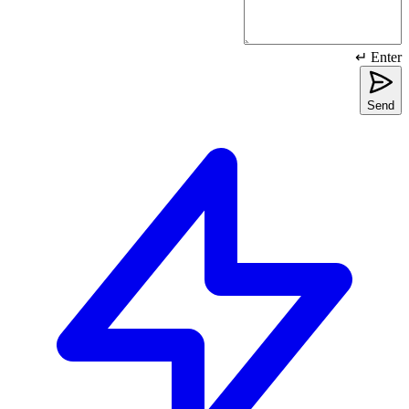
Enter ↵
Send