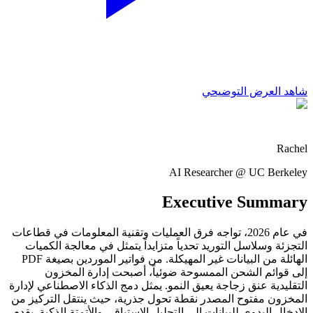
شاهد العرض التوضيحي
Rachel
AI Researcher @ UC Berkeley
Executive Summary
في عام 2026، تواجه فرق العمليات وتقنية المعلومات في قطاعات
التجزئة وسلاسل التوريد تحدياً متزايداً يتمثل في معالجة الكميات
الهائلة من البيانات غير المهيكلة. من فواتير الموردين بصيغة PDF
إلى قوائم الشحن الممسوحة ضوئياً، أصبحت إدارة المخزون
التقليدية عنق زجاجة يعيق النمو. يمثل دمج الذكاء الاصطناعي لإدارة
المخزون مفتوح المصدر نقطة تحول جذرية، حيث ينتقل التركيز من
الإدخال اليدوي للبيانات إلى التحليل الاستباقي والأتمتة الذكية. يقدم