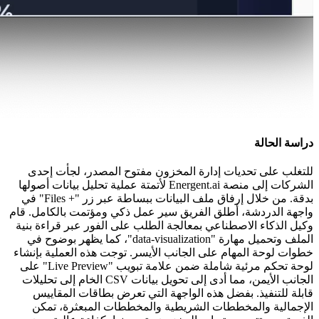
دراسة الحالة
للتغلب على تحديات إدارة المخزون مفتوح المصدر، لجأت إحدى
الشركات إلى منصة Energent.ai لأتمتة عملية تحليل بيانات أصولها
بدقة. من خلال إرفاق ملف البيانات ببساطة عبر زر "+ Files" في
واجهة الدردشة، أطلق الفريق سير عمل ذكي ومؤتمت بالكامل. قام
وكيل الذكاء الاصطناعي بمعالجة الطلب على الفور عبر قراءة بنية
الملف وتحميل مهارة "data-visualization"، كما يظهر بوضوح في
خطوات لوحة المهام على الجانب الأيسر. توجت هذه العملية بإنشاء
لوحة تحكم مرئية شاملة ضمن علامة تبويب "Live Preview" على
الجانب الأيمن، مما أدى إلى تحويل بيانات CSV الخام إلى تحليلات
قابلة للتنفيذ. بفضل هذه الواجهة التي تعرض بطاقات المقاييس
الإجمالية والمخططات الشريطية والمخططات المبعثرة، تمكن