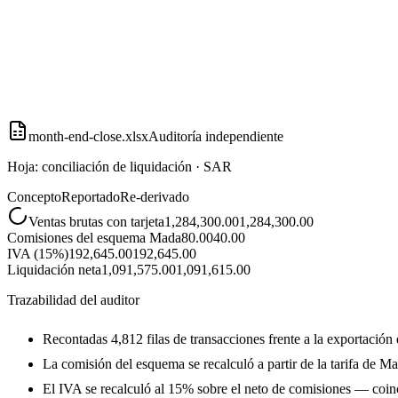
month-end-close.xlsx
Auditoría independiente
Hoja: conciliación de liquidación · SAR
Concepto
Reportado
Re-derivado
Ventas brutas con tarjeta
1,284,300.00
1,284,300.00
Comisiones del esquema Mada
80.00
40.00
IVA (15%)
192,645.00
192,645.00
Liquidación neta
1,091,575.00
1,091,615.00
Trazabilidad del auditor
Recontadas 4,812 filas de transacciones frente a la exportació
La comisión del esquema se recalculó a partir de la tarifa de M
El IVA se recalculó al 15% sobre el neto de comisiones — coinc