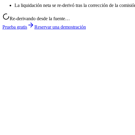
La liquidación neta se re-derivó tras la corrección de la comis
Re-derivando desde la fuente…
Prueba gratis
Reservar una demostración
month-end-close.xlsx
mada-rate-card.pdf
pos-export.csv
0
1
Le das un trabajo
Introduce los resultados de IA que quieres que se revisen (p. ej., te