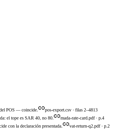
n del POS — coincide.
pos-export.csv · filas 2–4813
ada: el tope es SAR 40, no 80.
mada-rate-card.pdf · p.4
ide con la declaración presentada.
vat-return-q2.pdf · p.2