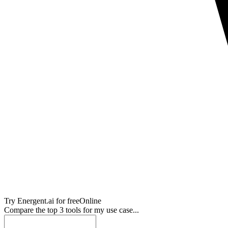
Try
Energent.ai
for free
Online
Compare the top 3 tools for my use case...