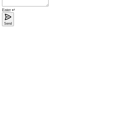
Enter ↵
Send