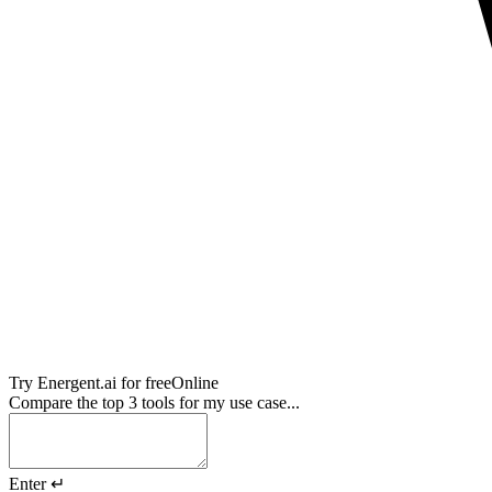
Try
Energent.ai
for free
Online
Compare the top 3 tools for my use case...
Enter ↵