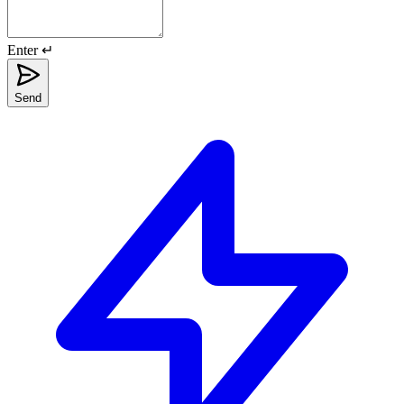
Enter ↵
Send