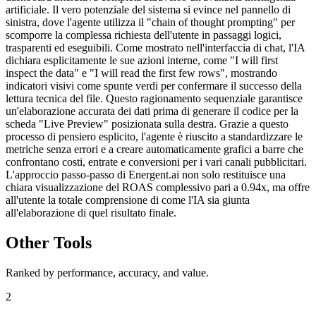
artificiale. Il vero potenziale del sistema si evince nel pannello di
sinistra, dove l'agente utilizza il "chain of thought prompting" per
scomporre la complessa richiesta dell'utente in passaggi logici,
trasparenti ed eseguibili. Come mostrato nell'interfaccia di chat, l'IA
dichiara esplicitamente le sue azioni interne, come "I will first
inspect the data" e "I will read the first few rows", mostrando
indicatori visivi come spunte verdi per confermare il successo della
lettura tecnica del file. Questo ragionamento sequenziale garantisce
un'elaborazione accurata dei dati prima di generare il codice per la
scheda "Live Preview" posizionata sulla destra. Grazie a questo
processo di pensiero esplicito, l'agente è riuscito a standardizzare le
metriche senza errori e a creare automaticamente grafici a barre che
confrontano costi, entrate e conversioni per i vari canali pubblicitari.
L'approccio passo-passo di Energent.ai non solo restituisce una
chiara visualizzazione del ROAS complessivo pari a 0.94x, ma offre
all'utente la totale comprensione di come l'IA sia giunta
all'elaborazione di quel risultato finale.
Other Tools
Ranked by performance, accuracy, and value.
2