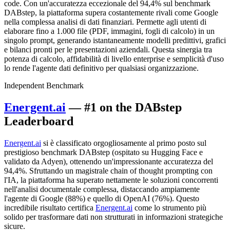
code. Con un'accuratezza eccezionale del 94,4% sul benchmark
DABstep, la piattaforma supera costantemente rivali come Google
nella complessa analisi di dati finanziari. Permette agli utenti di
elaborare fino a 1.000 file (PDF, immagini, fogli di calcolo) in un
singolo prompt, generando istantaneamente modelli predittivi, grafici
e bilanci pronti per le presentazioni aziendali. Questa sinergia tra
potenza di calcolo, affidabilità di livello enterprise e semplicità d'uso
lo rende l'agente dati definitivo per qualsiasi organizzazione.
Independent Benchmark
Energent.ai
— #1 on the DABstep
Leaderboard
Energent.ai
si è classificato orgogliosamente al primo posto sul
prestigioso benchmark DABstep (ospitato su Hugging Face e
validato da Adyen), ottenendo un'impressionante accuratezza del
94,4%. Sfruttando un magistrale chain of thought prompting con
l'IA, la piattaforma ha superato nettamente le soluzioni concorrenti
nell'analisi documentale complessa, distaccando ampiamente
l'agente di Google (88%) e quello di OpenAI (76%). Questo
incredibile risultato certifica
Energent.ai
come lo strumento più
solido per trasformare dati non strutturati in informazioni strategiche
sicure.