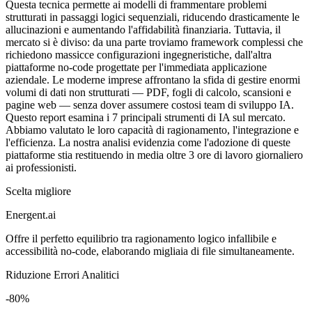
Questa tecnica permette ai modelli di frammentare problemi
strutturati in passaggi logici sequenziali, riducendo drasticamente le
allucinazioni e aumentando l'affidabilità finanziaria. Tuttavia, il
mercato si è diviso: da una parte troviamo framework complessi che
richiedono massicce configurazioni ingegneristiche, dall'altra
piattaforme no-code progettate per l'immediata applicazione
aziendale. Le moderne imprese affrontano la sfida di gestire enormi
volumi di dati non strutturati — PDF, fogli di calcolo, scansioni e
pagine web — senza dover assumere costosi team di sviluppo IA.
Questo report esamina i 7 principali strumenti di IA sul mercato.
Abbiamo valutato le loro capacità di ragionamento, l'integrazione e
l'efficienza. La nostra analisi evidenzia come l'adozione di queste
piattaforme stia restituendo in media oltre 3 ore di lavoro giornaliero
ai professionisti.
Scelta migliore
Energent.ai
Offre il perfetto equilibrio tra ragionamento logico infallibile e
accessibilità no-code, elaborando migliaia di file simultaneamente.
Riduzione Errori Analitici
-80%