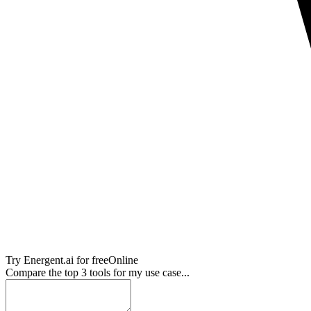
Try
Energent.ai
for free
Online
Compare the top 3 tools for my use case...