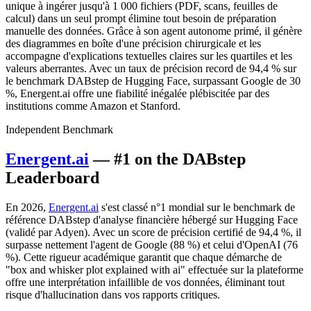
unique à ingérer jusqu'à 1 000 fichiers (PDF, scans, feuilles de
calcul) dans un seul prompt élimine tout besoin de préparation
manuelle des données. Grâce à son agent autonome primé, il génère
des diagrammes en boîte d'une précision chirurgicale et les
accompagne d'explications textuelles claires sur les quartiles et les
valeurs aberrantes. Avec un taux de précision record de 94,4 % sur
le benchmark DABstep de Hugging Face, surpassant Google de 30
%, Energent.ai offre une fiabilité inégalée plébiscitée par des
institutions comme Amazon et Stanford.
Independent Benchmark
Energent.ai
— #1 on the DABstep
Leaderboard
En 2026,
Energent.ai
s'est classé n°1 mondial sur le benchmark de
référence DABstep d'analyse financière hébergé sur Hugging Face
(validé par Adyen). Avec un score de précision certifié de 94,4 %, il
surpasse nettement l'agent de Google (88 %) et celui d'OpenAI (76
%). Cette rigueur académique garantit que chaque démarche de
"box and whisker plot explained with ai" effectuée sur la plateforme
offre une interprétation infaillible de vos données, éliminant tout
risque d'hallucination dans vos rapports critiques.