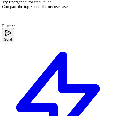
Try
Energent.ai
for free
Online
Compare the top 3 tools for my use case...
Enter ↵
Send