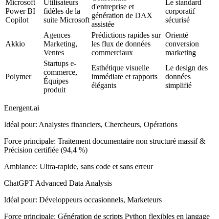
Microsoft
Utilisateurs
Le standard
d'entreprise et
Power BI
fidèles de la
corporatif
génération de DAX
Copilot
suite Microsoft
sécurisé
assistée
Agences
Prédictions rapides sur
Orienté
Akkio
Marketing,
les flux de données
conversion
Ventes
commerciaux
marketing
Startups e-
Esthétique visuelle
Le design des
commerce,
Polymer
immédiate et rapports
données
Équipes
élégants
simplifié
produit
Energent.ai
Idéal pour
:
Analystes financiers, Chercheurs, Opérations
Force principale
:
Traitement documentaire non structuré massif &
Précision certifiée (94,4 %)
Ambiance
:
Ultra-rapide, sans code et sans erreur
ChatGPT Advanced Data Analysis
Idéal pour
:
Développeurs occasionnels, Marketeurs
Force principale
:
Génération de scripts Python flexibles en langage