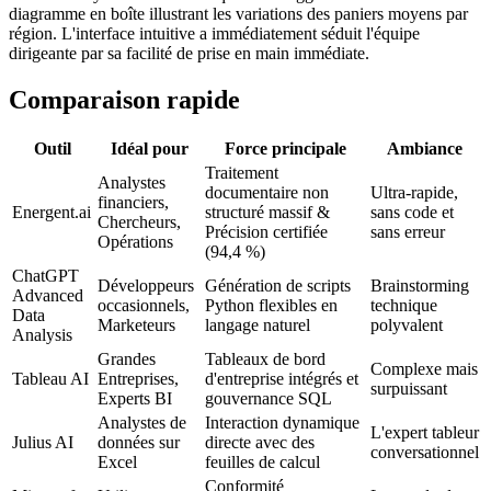
diagramme en boîte illustrant les variations des paniers moyens par
région. L'interface intuitive a immédiatement séduit l'équipe
dirigeante par sa facilité de prise en main immédiate.
Comparaison rapide
Outil
Idéal pour
Force principale
Ambiance
Traitement
Analystes
documentaire non
Ultra-rapide,
financiers,
Energent.ai
structuré massif &
sans code et
Chercheurs,
Précision certifiée
sans erreur
Opérations
(94,4 %)
ChatGPT
Développeurs
Génération de scripts
Brainstorming
Advanced
occasionnels,
Python flexibles en
technique
Data
Marketeurs
langage naturel
polyvalent
Analysis
Grandes
Tableaux de bord
Complexe mais
Tableau AI
Entreprises,
d'entreprise intégrés et
surpuissant
Experts BI
gouvernance SQL
Analystes de
Interaction dynamique
L'expert tableur
Julius AI
données sur
directe avec des
conversationnel
Excel
feuilles de calcul
Conformité