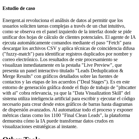
Estudio de caso
Energent.ai revoluciona el análisis de datos al permitir que los
usuarios soliciten tareas complejas a través de un chat intuitivo,
como se observa en el panel izquierdo de la interfaz donde se pide
unificar dos hojas de cálculo de clientes potenciales. El agente de IA
ejecuta automáticamente comandos mediante el paso "Fetch" para
descargar los archivos CSV y aplica técnicas de coincidencia difusa
("fuzzy-match") para identificar registros duplicados por nombre y
correo electrónico. Los resultados de este procesamiento se
visualizan inmediatamente en la pestaña "Live Preview", que
presenta un panel interactivo titulado "Leads Deduplication &
Merge Results" con gráficos detallados sobre las fuentes de
contactos y las etapas de los acuerdos ("Deal Stages"). Es en este
entorno de generación gráfica donde el flujo de trabajo de "pltscatter
with ai" cobra relevancia, ya que la "Data Visualization Skill" del
sistema utiliza inteligencia artificial para escribir y ejecutar el código
necesario para crear desde estos gráficos de barras hasta diagramas
de dispersión avanzados. Al automatizar todo el proceso y exponer
métricas claras como los 1100 "Final Clean Leads", la plataforma
demuestra cómo la IA puede transformar datos crudos en
visualizaciones estratégicas al instante.