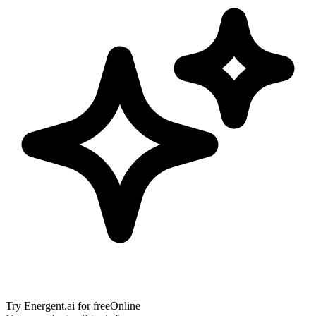
Try
Energent.ai
for free
Online