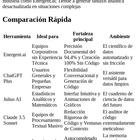
industria como Energent.ai; Tiende a generar sintaxis analítica
desactualizada en situaciones complejas
Comparación Rápida
Fortaleza
Herramienta
Ideal para
Ambiente
principal
Equipos
Precisión
El científico de
Corporativos
Documental del
datos
Energent.ai
sin Experiencia
94.4% y Creación
automatizado y
Técnica
100% Sin Código
sin fricción
Usuarios
Flexibilidad
El asistente
ChatGPT
Generales y
Conversacional y
versátil para
Plus
Pequeñas
Generación de
datos limpios
Empresas
Código
Estadísticos
Interfaz Intuitiva y
El cuaderno de
Julius AI
Analíticos y
Animaciones de
ciencia de datos
Matemáticos
Gráficos
del futuro
Redacción
El auditor de
Equipos de
Claude 3.5
Rigurosa de
código
Procesamiento
Sonnet
Código y Ventanas
extremadamente
Textual Masivo
de Contexto
meticuloso
La memoria
Autocompletado