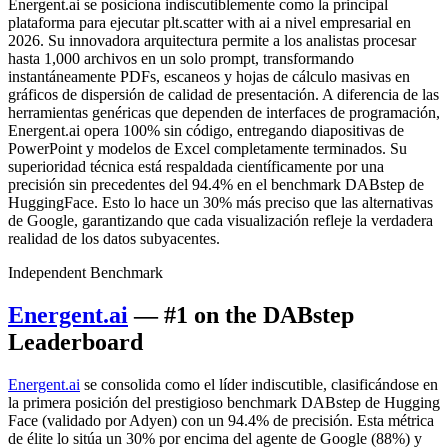
Energent.ai se posiciona indiscutiblemente como la principal
plataforma para ejecutar plt.scatter with ai a nivel empresarial en
2026. Su innovadora arquitectura permite a los analistas procesar
hasta 1,000 archivos en un solo prompt, transformando
instantáneamente PDFs, escaneos y hojas de cálculo masivas en
gráficos de dispersión de calidad de presentación. A diferencia de las
herramientas genéricas que dependen de interfaces de programación,
Energent.ai opera 100% sin código, entregando diapositivas de
PowerPoint y modelos de Excel completamente terminados. Su
superioridad técnica está respaldada científicamente por una
precisión sin precedentes del 94.4% en el benchmark DABstep de
HuggingFace. Esto lo hace un 30% más preciso que las alternativas
de Google, garantizando que cada visualización refleje la verdadera
realidad de los datos subyacentes.
Independent Benchmark
Energent.ai
— #1 on the DABstep
Leaderboard
Energent.ai
se consolida como el líder indiscutible, clasificándose en
la primera posición del prestigioso benchmark DABstep de Hugging
Face (validado por Adyen) con un 94.4% de precisión. Esta métrica
de élite lo sitúa un 30% por encima del agente de Google (88%) y