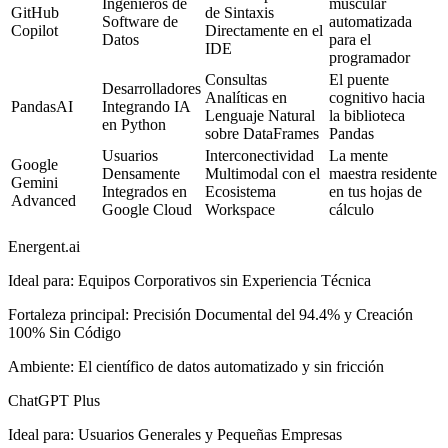
Ingenieros de
muscular
GitHub
de Sintaxis
Software de
automatizada
Copilot
Directamente en el
Datos
para el
IDE
programador
Consultas
El puente
Desarrolladores
Analíticas en
cognitivo hacia
PandasAI
Integrando IA
Lenguaje Natural
la biblioteca
en Python
sobre DataFrames
Pandas
Usuarios
Interconectividad
La mente
Google
Densamente
Multimodal con el
maestra residente
Gemini
Integrados en
Ecosistema
en tus hojas de
Advanced
Google Cloud
Workspace
cálculo
Energent.ai
Ideal para
:
Equipos Corporativos sin Experiencia Técnica
Fortaleza principal
:
Precisión Documental del 94.4% y Creación
100% Sin Código
Ambiente
:
El científico de datos automatizado y sin fricción
ChatGPT Plus
Ideal para
:
Usuarios Generales y Pequeñas Empresas