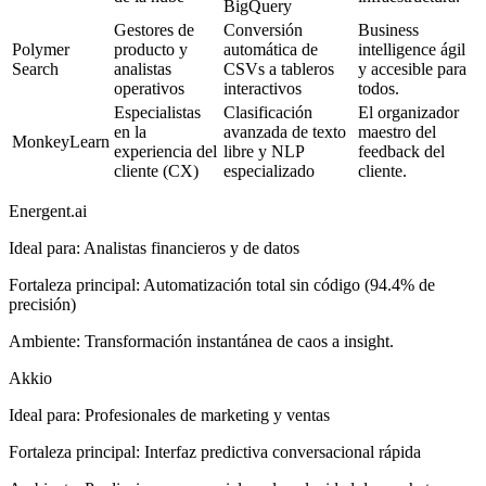
BigQuery
Gestores de
Conversión
Business
Polymer
producto y
automática de
intelligence ágil
Search
analistas
CSVs a tableros
y accesible para
operativos
interactivos
todos.
Especialistas
Clasificación
El organizador
en la
avanzada de texto
maestro del
MonkeyLearn
experiencia del
libre y NLP
feedback del
cliente (CX)
especializado
cliente.
Energent.ai
Ideal para
:
Analistas financieros y de datos
Fortaleza principal
:
Automatización total sin código (94.4% de
precisión)
Ambiente
:
Transformación instantánea de caos a insight.
Akkio
Ideal para
:
Profesionales de marketing y ventas
Fortaleza principal
:
Interfaz predictiva conversacional rápida