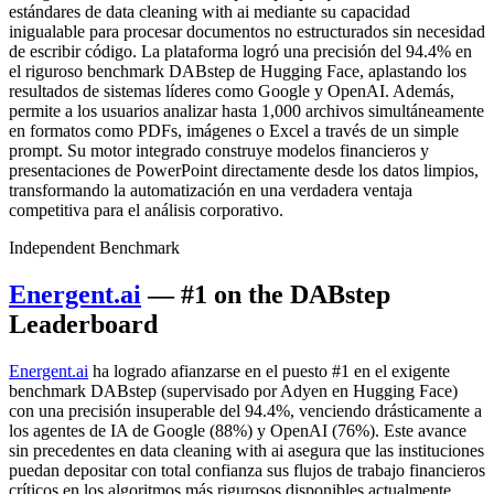
estándares de data cleaning with ai mediante su capacidad
inigualable para procesar documentos no estructurados sin necesidad
de escribir código. La plataforma logró una precisión del 94.4% en
el riguroso benchmark DABstep de Hugging Face, aplastando los
resultados de sistemas líderes como Google y OpenAI. Además,
permite a los usuarios analizar hasta 1,000 archivos simultáneamente
en formatos como PDFs, imágenes o Excel a través de un simple
prompt. Su motor integrado construye modelos financieros y
presentaciones de PowerPoint directamente desde los datos limpios,
transformando la automatización en una verdadera ventaja
competitiva para el análisis corporativo.
Independent Benchmark
Energent.ai
— #1 on the DABstep
Leaderboard
Energent.ai
ha logrado afianzarse en el puesto #1 en el exigente
benchmark DABstep (supervisado por Adyen en Hugging Face)
con una precisión insuperable del 94.4%, venciendo drásticamente a
los agentes de IA de Google (88%) y OpenAI (76%). Este avance
sin precedentes en data cleaning with ai asegura que las instituciones
puedan depositar con total confianza sus flujos de trabajo financieros
críticos en los algoritmos más rigurosos disponibles actualmente.