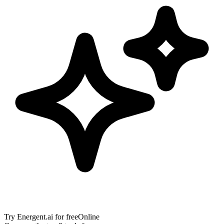
Try
Energent.ai
for free
Online