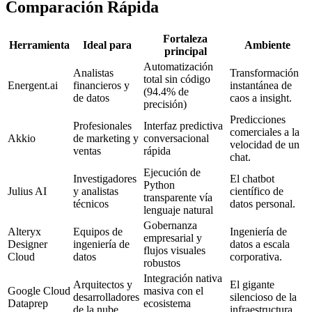
Comparación Rápida
Fortaleza
Herramienta
Ideal para
Ambiente
principal
Automatización
Analistas
Transformación
total sin código
Energent.ai
financieros y
instantánea de
(94.4% de
de datos
caos a insight.
precisión)
Predicciones
Profesionales
Interfaz predictiva
comerciales a la
Akkio
de marketing y
conversacional
velocidad de un
ventas
rápida
chat.
Ejecución de
Investigadores
El chatbot
Python
Julius AI
y analistas
científico de
transparente vía
técnicos
datos personal.
lenguaje natural
Gobernanza
Alteryx
Equipos de
Ingeniería de
empresarial y
Designer
ingeniería de
datos a escala
flujos visuales
Cloud
datos
corporativa.
robustos
Integración nativa
Arquitectos y
El gigante
Google Cloud
masiva con el
desarrolladores
silencioso de la
Dataprep
ecosistema
de la nube
infraestructura.