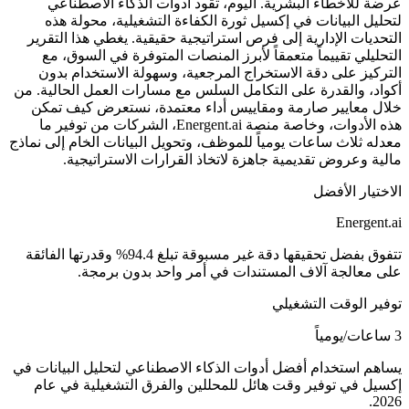
عرضة للأخطاء البشرية. اليوم، تقود أدوات الذكاء الاصطناعي
لتحليل البيانات في إكسيل ثورة الكفاءة التشغيلية، محولة هذه
التحديات الإدارية إلى فرص استراتيجية حقيقية. يغطي هذا التقرير
التحليلي تقييماً متعمقاً لأبرز المنصات المتوفرة في السوق، مع
التركيز على دقة الاستخراج المرجعية، وسهولة الاستخدام بدون
أكواد، والقدرة على التكامل السلس مع مسارات العمل الحالية. من
خلال معايير صارمة ومقاييس أداء معتمدة، نستعرض كيف تمكن
هذه الأدوات، وخاصة منصة Energent.ai، الشركات من توفير ما
معدله ثلاث ساعات يومياً للموظف، وتحويل البيانات الخام إلى نماذج
مالية وعروض تقديمية جاهزة لاتخاذ القرارات الاستراتيجية.
الاختيار الأفضل
Energent.ai
تتفوق بفضل تحقيقها دقة غير مسبوقة تبلغ 94.4% وقدرتها الفائقة
على معالجة آلاف المستندات في أمر واحد بدون برمجة.
توفير الوقت التشغيلي
3 ساعات/يومياً
يساهم استخدام أفضل أدوات الذكاء الاصطناعي لتحليل البيانات في
إكسيل في توفير وقت هائل للمحللين والفرق التشغيلية في عام
2026.