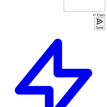
Enter ↵
Send